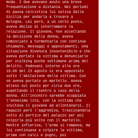
moda. I due avevano avuto una breve
frequentazione a distanza. Nei periodi
di pausa calcistica lui saliva dalla
Sicilia per andarla a trovare a
Bologna. Lei però, a un certo punto,
aveva deciso di interrompere la
relazione. Il giovane, non accettando
la decisione della donna, aveva
cominciato a tormentarla con continue
chiamate, messaggi e appostamenti. Una
situazione divenuta insostenibile e che
aveva portato la vittima a denunciarlo
per stalking poche settimane prima del
delitto. Padovani intorno alle ore
19.00 del 23 agosto si era appostato
sotto l'abitazione della vittima. Con
sé aveva portato un martello. Aveva
atteso sul posto per circa due ore,
aspettando il rientro a casa della
donna. All'incontro sarebbe scoppiata
l’ennesima lite, con la vittima che
invitava il giovane ad allontanarsi. Il
ragazzo però l’aggrediva, trascinandola
sotto al portico del palazzo per poi
colpirla più volte con il martello.
Mentre infieriva, l'arma si rompeva, ma
lui continuava a colpire la vittima,
prima con calci e pugni, poi