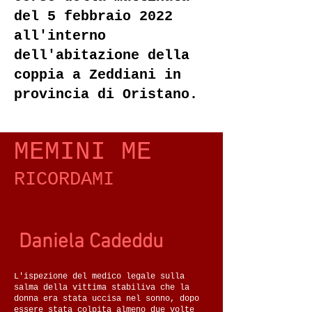
del 5 febbraio 2022
all'interno
dell'abitazione della
coppia a Zeddiani in
provincia di Oristano.
MEMINI ME
RICORDAMI
Daniela Cadeddu
L'ispezione del medico legale sulla
salma della vittima stabiliva che la
donna era stata uccisa nel sonno, dopo
essere stata colpita almeno due volte