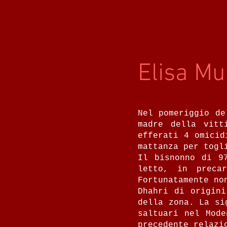
Elisa Mu
Nel pomeriggio de
madre della vitt
efferati 4 omicid
mattanza per togl
Il bisnonno di 9
letto, in preca
Fortunatamente no
Dhahri di origini
della zona. La si
saltuari nel Mode
precedente relazi