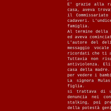
E' grazie alla r
casa, aveva trova
il Commissariato
cadaveri. L'undic
famiglia.‍
Al termine della 
ed aveva comincia
L'autore del del
messaggio vocal
ricordati che ti 
Tuttavia non ris
antiviolenza. El
casa della madre.
per vedere i bambi
La signora Mulas
figlia.
si trattava di 
denuncia nei co
stalking, poi pr
della potestà gen