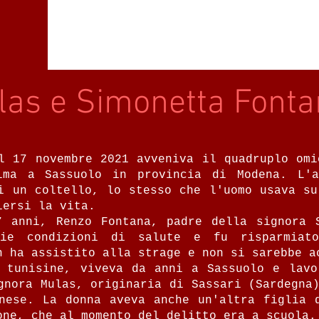
las e Simonetta Font
l 17 novembre 2021 avveniva il quadruplo om
ima a Sassuolo in provincia di Modena. L'a
i un coltello, lo stesso che l'uomo usava su
iersi la vita.
7 anni, Renzo Fontana, padre della signora 
rie condizioni di salute e fu risparmiato
n ha assistito alla strage e non si sarebbe a
 tunisine, viveva da anni a Sassuolo e lavo
gnora Mulas, originaria di Sassari (Sardegna
nese. La donna aveva anche un'altra figlia 
one, che al momento del delitto era a scuola.‍