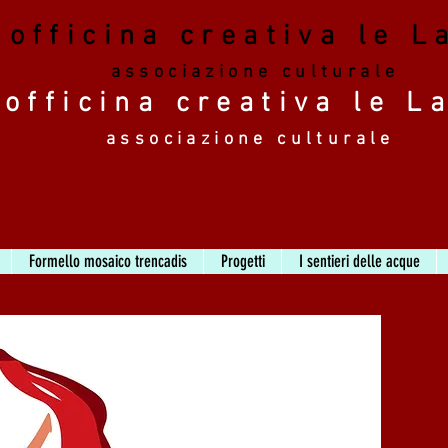
officina creativa le L
associazione culturale
officina creativa le L
associazione culturale
Formello mosaico trencadis
Progetti
I sentieri delle acque