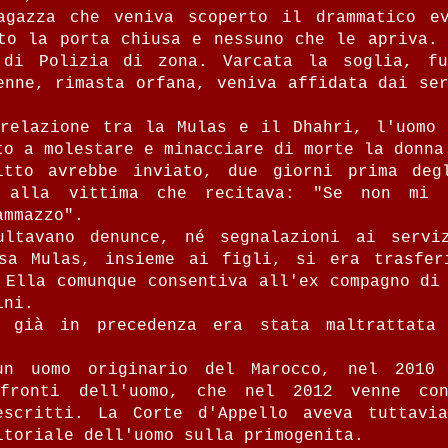
agazza che veniva scoperto il drammatico e
to la porta chiusa e nessuno che le apriva. 
 di Polizia di zona. Varcata la soglia, fu
enne, rimasta orfana, veniva affidata dai se
relazione tra la Mulas e il Dhahri, l'uomo 
to a molestare e minacciare di morte la donna
itto avrebbe inviato, due giorni prima deg
e alla vittima che recitava: "Se non mi 
ammazzo".
ultavano denunce, né segnalazioni ai servi
isa Mulas, insieme ai figli, si era trasfe
 Ella comunque consentiva all'ex compagno di
ni.‍
 già in precedenza era stata maltrattata
un uomo originario del Marocco, nel 2010 
nfronti dell'uomo, che nel 2012 venne co
escritti. La Corte d'Appello aveva tuttavi
itoriale dell'uomo sulla primogenita.‍