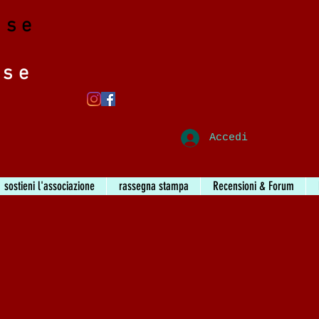
ase
ase
Accedi
sostieni l'associazione
rassegna stampa
Recensioni & Forum