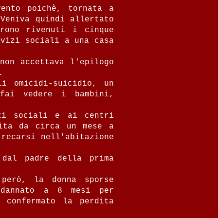
vento poichè, tornata a
Veniva quindi allertato
rono rivenuti i cinque
rvizi sociali a una casa
non accettava l'epilogo
.
li omicidi-suicidio, un
fai vedere i bambini,
zi sociali e ai centri
rita da circa un mese a
 recarsi nell'abitazione
 dal padre della prima
però, la donna sporse
ndannato a 8 mesi per
a confermato la perdita