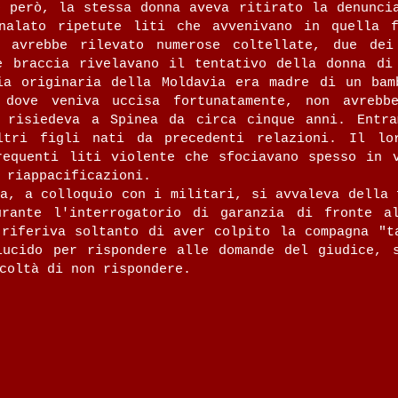
o però, la stessa donna aveva ritirato la denuncia
nalato ripetute liti che avvenivano in quella f
a avrebbe rilevato numerose coltellate, due dei
e braccia rivelavano il tentativo della donna di
ia originaria della Moldavia era madre di un bam
 dove veniva uccisa fortunatamente, non avrebb
 risiedeva a Spinea da circa cinque anni. Entra
ltri figli nati da precedenti relazioni. Il lo
requenti liti violente che sfociavano spesso in 
 riappacificazioni.‍
ma, a colloquio con i militari, si avvaleva della 
urante l'interrogatorio di garanzia di fronte a
 riferiva soltanto di aver colpito la compagna "t
lucido per rispondere alle domande del giudice, 
coltà di non rispondere.