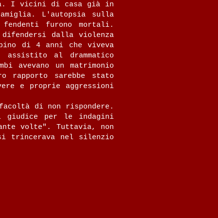
. ‍I vicini di casa già in
amiglia. L'autopsia sulla
 fendenti furono mortali.
 difendersi dalla violenza
bino di 4 anni che viveva
e assistito al drammatico
mbi avevano un matrimonio
ro rapporto sarebbe stato
vere e proprie aggressioni
facoltà di non rispondere.
l giudice per le indagini
ante volte". Tuttavia, non
si trincerava nel silenzio