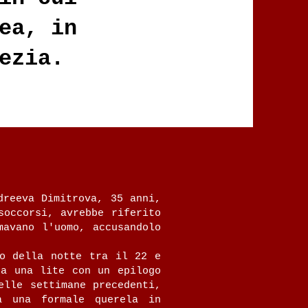
ea, in
ezia.‍
dreeva Dimitrova, 35 anni,
soccorsi, avrebbe riferito
mavano l'uomo, accusandolo
so della notte tra il 22 e
za una lite con un epilogo
elle settimane precedenti,
a una formale querela in