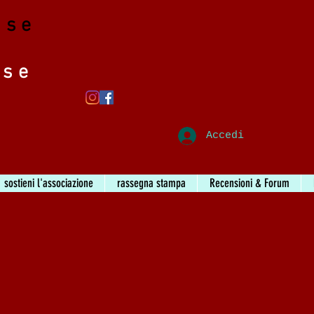
ase
ase
Accedi
sostieni l'associazione
rassegna stampa
Recensioni & Forum