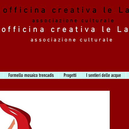
officina creativa le L
associazione culturale
officina creativa le L
associazione culturale
Formello mosaico trencadis
Progetti
I sentieri delle acque