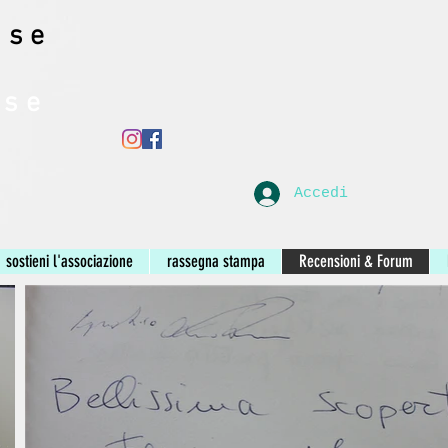
ase
ase
Accedi
sostieni l'associazione
rassegna stampa
Recensioni & Forum