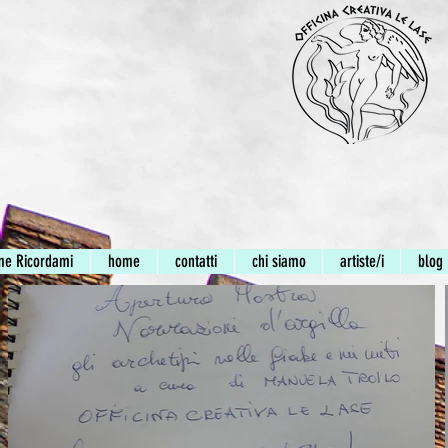
me Ricordami
home
contatti
chi siamo
artiste/i
blog