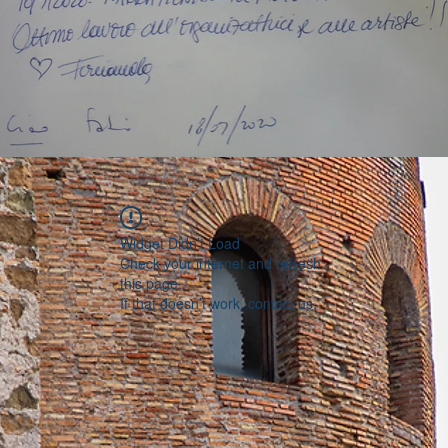
Widget Didn’t Load
Check your internet and refresh
this page.
If that doesn’t work, contact us.