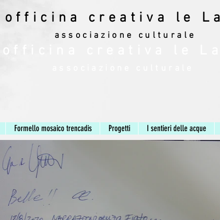
officina creativa le L
associazione culturale
officina creativa le L
associazione culturale
Formello mosaico trencadis
Progetti
I sentieri delle acque