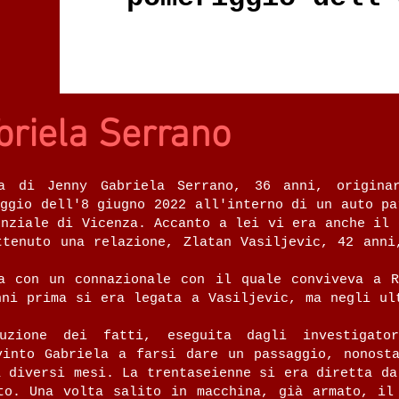
riela Serrano
a di Jenny Gabriela Serrano, 36 anni, originar
iggio dell'8 giugno 2022 all'interno di un auto pa
enziale di Vicenza. Accanto a lei vi era anche il 
ttenuto una relazione, Zlatan Vasiljevic, 42 anni
a con un connazionale con il quale conviveva a R
nni prima si era legata a Vasiljevic, ma negli ul
uzione dei fatti, eseguita dagli investigato
vinto Gabriela a farsi dare un passaggio, nonost
a diversi mesi. La trentaseienne si era diretta da
to. Una volta salito in macchina, già armato, il