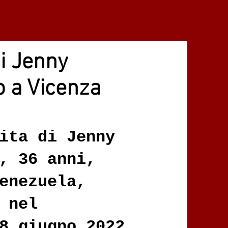
di Jenny
o a Vicenza
ita di Jenny
, 36 anni,
enezuela,
 nel
8 giugno 2022