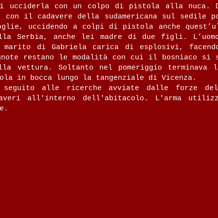
i ucciderla con un colpo di pistola alla nuca. D
, con il cadavere della sudamericana sul sedile p
oglie, uccidendo a colpi di pistola anche quest’
ella Serbia, anche lei madre di due figli. L’uo
 marito di Gabriela carica di esplosivi, facend
gnote restano le modalità con cui il bosniaco si 
lla vettura. Soltanto nel pomeriggio terminava l
ola in bocca lungo la tangenziale di Vicenza.
 seguito alle ricerche avviate dalle forze del
averi all'interno dell'abitacolo. L'arma utiliz
e.