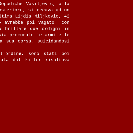
opodiché Vasiljevic, alla
osteriore, si recava ad un
ultima
Lijdia Miljkovic
, 42
mo avrebbe poi vagato con
o brillare due ordigni in
sia procurato le armi e le
a sua corsa, suicidandosi
l'ordine, sono stati poi
zata dal killer risultava