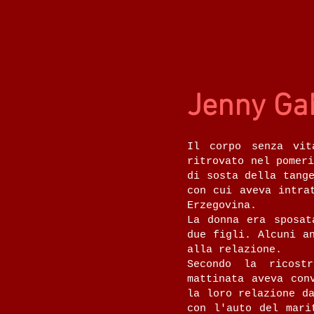
Jenny Gab
Il corpo senza vit
ritrovato nel pomer
di sosta della tang
con cui aveva intra
Erzegovina.
La donna era sposat
due figli. Alcuni a
alla relazione.
Secondo la ricostr
mattinata aveva con
la loro relazione d
con l'auto del mari