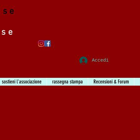
ase
ase
Accedi
sostieni l'associazione
rassegna stampa
Recensioni & Forum