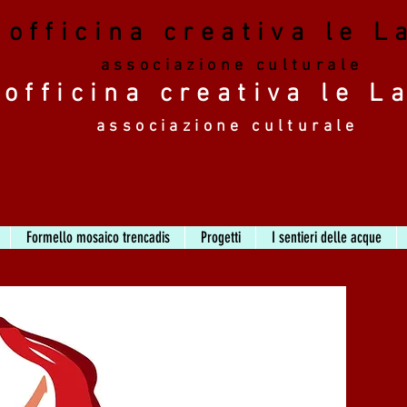
officina creativa le L
associazione culturale
officina creativa le L
associazione culturale
Formello mosaico trencadis
Progetti
I sentieri delle acque