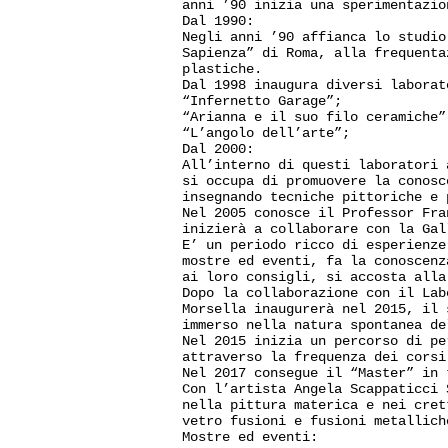
anni ’90 inizia una sperimentazio
Dal 1990:
Negli anni ’90 affianca lo studio
Sapienza” di Roma, alla frequenta
plastiche.
Dal 1998 inaugura diversi laborat
“Infernetto Garage”;
“Arianna e il suo filo ceramiche”
“L’angolo dell’arte”;
Dal 2000:
All’interno di questi laboratori 
si occupa di promuovere la conosc
insegnando tecniche pittoriche e 
Nel 2005 conosce il Professor Fra
inizierà a collaborare con la Gal
E’ un periodo ricco di esperienze
mostre ed eventi, fa la conoscenz
ai loro consigli, si accosta alla
Dopo la collaborazione con il Lab
Morsella inaugurerà nel 2015, il 
immerso nella natura spontanea de
Nel 2015 inizia un percorso di pe
attraverso la frequenza dei corsi
Nel 2017 consegue il “Master” in 
Con l’artista Angela Scappaticci 
nella pittura materica e nei cret
vetro fusioni e fusioni metallich
Mostre ed eventi: