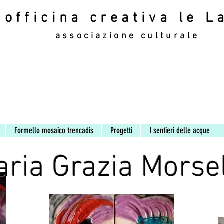
officina creativa le L
associazione culturale
officina creativa le L
associazione culturale
Formello mosaico trencadis
Progetti
I sentieri delle acque
ria Grazia Morse