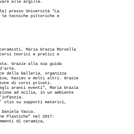
vare alle argille.
le) presso Università “La
 le tecniche pittoriche e
ceramisti, Maria Grazia Morsella
corsi teorici e pratici e
sta. Grazie alla sua guida
d’arte.
ce della Galleria, organizza
iva, Kasiev e molti altri. Grazie
ione di corsi privati.
egli aranci eventi”, Maria Grazia
zione ad Acilia, in un ambiente
’infanzia.
’ olio su supporti materici,
 Daniela Vacca.
ne Plastiche” nel 2017:
mmenti di ceramica,