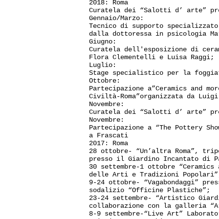
2018: Roma
Curatela dei “Salotti d’ arte” pr
Gennaio/Marzo:
Tecnico di supporto specializzato
dalla dottoressa in psicologia Ma
Giugno:
Curatela dell'esposizione di cera
Flora Clementelli e Luisa Raggi;
Luglio:
Stage specialistico per la foggia
Ottobre:
Partecipazione a”Ceramics and mor
Civiltà-Roma”organizzata da Luigi
Novembre:
Curatela dei “Salotti d’ arte” pr
Novembre:
Partecipazione a “The Pottery Sho
a Frascati
2017: Roma
28 ottobre- “Un’altra Roma”, trip
presso il Giardino Incantato di P
30 settembre-1 ottobre “Ceramics 
delle Arti e Tradizioni Popolari”
9-24 ottobre- “Vagabondaggi” pres
sodalizio “Officine Plastiche”;
23-24 settembre- “Artistico Giard
collaborazione con la galleria “A
8-9 settembre-“Live Art” Laborato