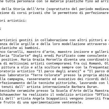
ne tutta personale con le materie plastiche fino ad arri
 della Storia dell’Arte (soprattutto del periodo medieva
zione di corsi privati che le permettono di perfezionare
ori artistici:
;
artistici gestiti in collaborazione con altri pittori e 
enza delle argille e della loro modellazione attraverso 
plastiche ai bambini.
nco Carvelli, maestro d’arte, maestro incisore e galleri
leria “Italarte” degli eredi Purificato come consulente 
 positive. Maria Grazia Morsella diventa una coordinatri
a di moltissimi artisti contemporanei fra cui Romanò, Ol
 pittura a olio e alla scultura sempre con la frequentaz
oratorio artistico “Il parco degli aranci” e “Il parco d
suo laboratorio “Terre Colorate” presso la propria abita
lla campagna, rasserenante ed evocativo dei ricordi dell
rfezionamento delle tecniche pittoriche, lavorando con l
 tenuti dall’ artista internazionale Barbara Duran.
tecniche ceramiche presso la Scuola d’Arte della Maestra
Schauwecker ha realizzato il sodalizio artistico “Offici
ti dell’ artista Angela Scappaticci vengono inseriti fra
e frutto di una sperimentazione ventennale.