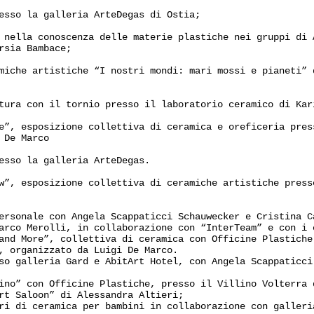
esso la galleria ArteDegas di Ostia;
 nella conoscenza delle materie plastiche nei gruppi di 
rsia Bambace;
miche artistiche “I nostri mondi: mari mossi e pianeti” 
tura con il tornio presso il laboratorio ceramico di Kar
e”, esposizione collettiva di ceramica e oreficeria pres
 De Marco
esso la galleria ArteDegas.
w”, esposizione collettiva di ceramiche artistiche press
ersonale con Angela Scappaticci Schauwecker e Cristina C
arco Merolli, in collaborazione con “InterTeam” e con i 
and More”, collettiva di ceramica con Officine Plastiche
, organizzato da Luigi De Marco.
so galleria Gard e AbitArt Hotel, con Angela Scappaticci
ino” con Officine Plastiche, presso il Villino Volterra 
rt Saloon” di Alessandra Altieri;
ri di ceramica per bambini in collaborazione con galleri