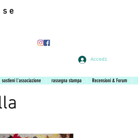
ase
ase
Accedi
sostieni l'associazione
rassegna stampa
Recensioni & Forum
lla