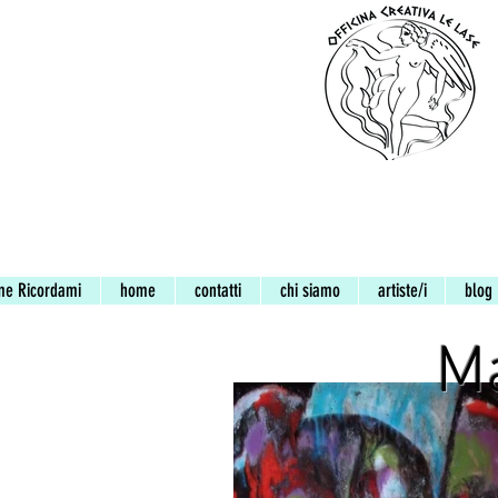
me Ricordami
home
contatti
chi siamo
artiste/i
blog
Ma