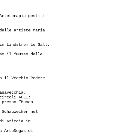
Arteterapia gestiti
delle artiste Maria
in Lindstrôm Le Gall.
so il “Museo delle
o il Vecchio Podere
asavecchia,
circoli ACLI;
 presso “Museo
 Schauwecker nel
di Ariccia in
a ArteDegas di